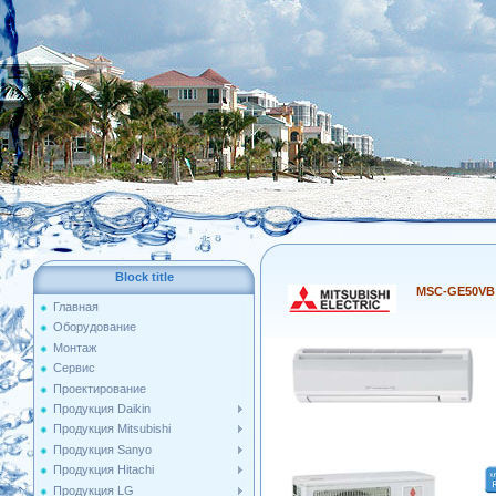
Block title
MSС-GE50VB 
Главная
Оборудование
Монтаж
Сервис
Проектирование
Продукция Daikin
Продукция Mitsubishi
Продукция Sanyo
Продукция Hitachi
Продукция LG