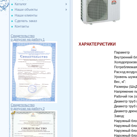
Каталог
Наши объекты
Наши клиенты
Сделать заказ
Контакты
Свидетельство
о допуске на работу.1
ХАРАКТЕРИСТИКИ
Параметр
Внутренний бл
Холодопроизво
Потребляемая 
Расход воздуха
Уровень шума,
Вес, кГ:
Размеры (ШхД
Напряжение пит
Рабочий ток (о
Диаметр труб 
Свидетельство
Диаметр труб (
о допуске на работу.2
Диаметр дрена
Завод:
Наружный бло
Наружный блок
Наружный бло
Наружный блок