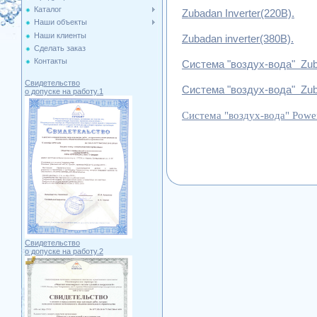
Каталог
Zubadan
Inverter
(220В).
Наши объекты
Наши клиенты
Zubadan inverter
(380В).
Сделать заказ
Контакты
Система "воздух-вода"
Zu
Свидетельство
Система "воздух-вода"
Zu
о допуске на работу.1
Система "воздух-вода"
Powe
Свидетельство
о допуске на работу.2