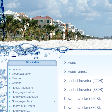
Холод.
Block title
Главная
Холод/тепло.
Оборудование
Монтаж
S
tandart Inverter
(220В).
Сервис
Проектирование
Standart Inverter
(380В).
Продукция Daikin
Продукция Mitsubishi
Power Inverter
(220В).
Продукция Sanyo
Продукция Hitachi
Power Inverter
(380В).
Продукция LG