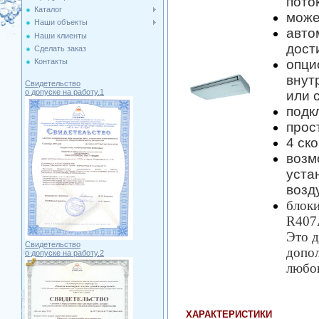
пото
Каталог
може
Наши объекты
авто
Наши клиенты
дост
Сделать заказ
опци
Контакты
внут
Свидетельство
о допуске на работу.1
или 
подк
прос
4 ск
возм
уста
возд
блоки
R407
Это д
Свидетельство
допол
о допуске на работу.2
любог
ХАРАКТЕРИСТИКИ