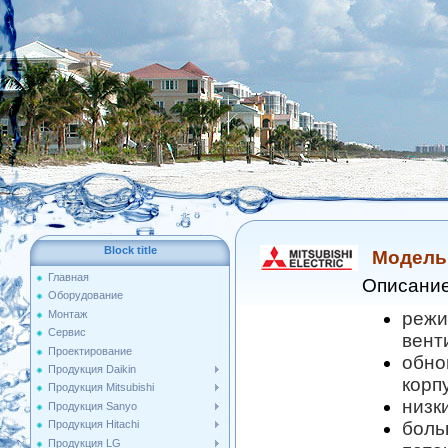
Block title
Модель
Главная
Описание
Оборудование
режи
Монтаж
Сервис
вент
Проектирование
обно
Продукция Daikin
корп
Продукция Mitsubishi
низк
Продукция Sanyo
боль
Продукция Hitachi
Продукция LG