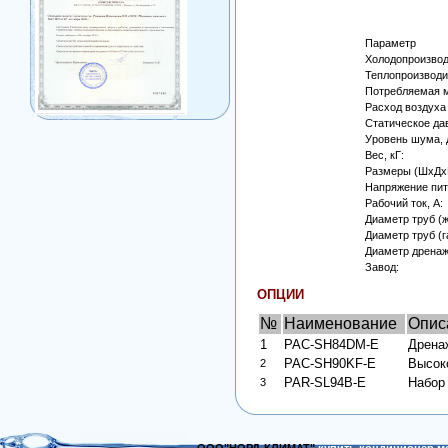
Параметр
Холодопроизвод
Теплопроизводи
Потребляемая м
Расход воздуха 
Статическое да
Уровень шума, 
Вес, кГ:
Размеры (ШхДхВ
Напряжение пита
Рабочий ток, А:
Диаметр труб (ж
Диаметр труб (г
Диаметр дренаж
Завод:
ОПЦИИ
№
Наименование
Опис
1
PAC-SH84DM-E
Дрена
PAC-SH90KF-E
В
ысок
2
PAR-SL94B-E
Набор
3