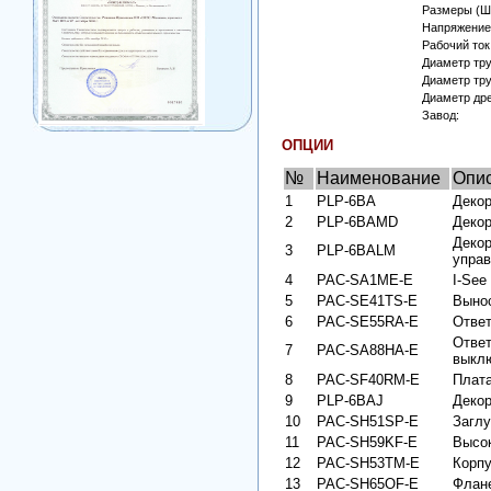
Размеры (Ш
Напряжение п
Рабочий ток
Диаметр тру
Диаметр труб
Диаметр дре
Завод:
ОПЦИИ
№
Наименование
Опи
1
PLP-6BA
Декор
2
PLP-6BAMD
Декор
Декор
3
PLP-6BALM
упра
4
PAC-SA1ME-E
I-See
5
PAC-SE41TS-E
Вынос
6
PAC-SE55RA-E
Ответ
Ответ
7
PAC-SA88HA-E
выклю
8
PAC-SF40RM-E
Плата
9
PLP-6BAJ
Декор
10
PAC-SH51SP-E
Загл
11
PAC-SH59KF-E
Высо
12
PAC-SH53TM-E
Корп
13
PAC-SH65OF-E
Флане