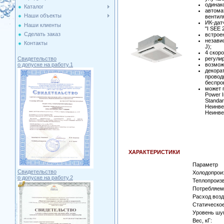
одинак
Каталог
автома
Наши объекты
вентил
ИК-дат
Наши клиенты
"I SEE 
Сделать заказ
встрое
незави
Контакты
J);
4 скор
регули
Свидетельство
возмож
о допуске на работу.1
декора
провод
беспро
может 
Power 
Standa
Неинве
Неинве
ХАРАКТЕРИСТИКИ
Параметр
Свидетельство
Холодопроиз
о допуске на работу.2
Теплопроизв
Потребляема
Расход возд
Статическое
Уровень шум
Вес, кГ: