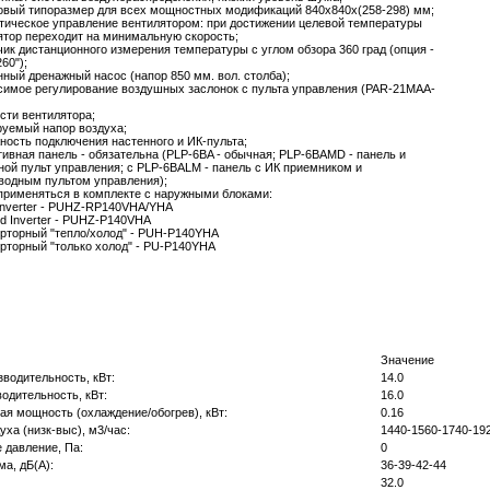
овый типоразмер для всех мощностных модификаций 840х840х(258-298) мм;
тическое управление вентилятором: при достижении целевой температуры
ятор переходит на минимальную скорость;
чик дистанционного измерения температуры с углом обзора 360 град (опция -
260");
нный дренажный насос (напор 850 мм. вол. столба);
симое регулирование воздушных заслонок с пульта управления (PAR-21MAA-
ости вентилятора;
руемый напор воздуха;
ность подключения настенного и ИК-пульта;
тивная панель - обязательна (PLP-6BA - обычная; PLP-6BAMD - панель и
ной пульт управления; с PLP-6BALM - панель с ИК приемником и
водным пультом управления);
применяться в комплекте с наружными блоками:
Inverter - PUHZ-RP140VHA/YHA
rd Inverter - PUHZ-P140VHA
рторный "тепло/холод" - PUH-P140YHA
рторный "только холод" - PU-P140YHA
Значение
водительность, кВт:
14.0
одительность, кВт:
16.0
я мощность (охлаждение/обогрев), кВт:
0.16
уха (низк-выс), м3/час:
1440-1560-1740-19
 давление, Па:
0
а, дБ(А):
36-39-42-44
32.0