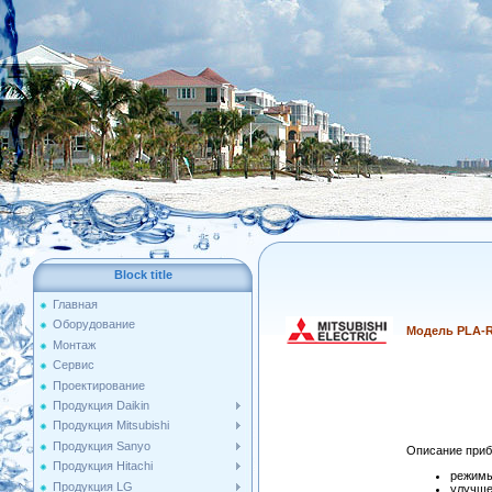
Block title
Главная
Оборудование
Модель PLA-
Монтаж
Сервис
Проектирование
Продукция Daikin
Продукция Mitsubishi
Продукция Sanyo
Описание приб
Продукция Hitachi
режимы
Продукция LG
улучше