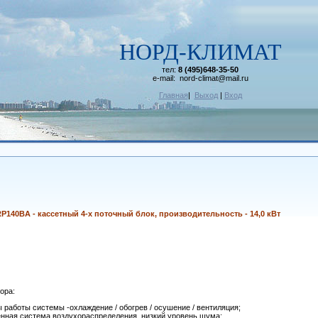
НОРД-КЛИМАТ
тел:
8 (495)648-35-50
e-mail: nord-climat@mail.ru
Главная
|
Выход
|
Вход
RP140BA -
кассетный 4-х поточный
блок, производительность - 14,0 кВт
ора:
 работы системы -охлаждение / обогрев / осушение / вентиляция;
нная система воздухораспределения, низкий уровень шума;