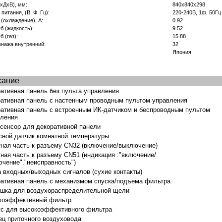
хДхВ), мм:
840x840x298
итания, (В. Ф. Гц):
220-240B, 1ф, 50Гц
 (охлаждение), А:
0.92
б (жидкость):
9.52
 (газ):
15.88
нажа внутренний:
32
Япония
сание
ативная панель без пульта управления
ативная панель с настенным проводным пультом управления
ативная панель с встроенным ИК-датчиком и беспроводным пультом
вления
 сенсор для декоративной панели
ной датчик комнатной температуры
ная часть к разъему CN32 (включение/выключение)
ная часть к разъему CN51 (индикация :"включение/
чение"."неисправность")
 входных/выходных сигналов (сухие контакты)
ативная панель с механизмом спуска/подъема фильтра
ушка для воздухораспределительной щели
коэффективный фильтр
ус для высокоэффективного фильтра
ц приточного воздуховода