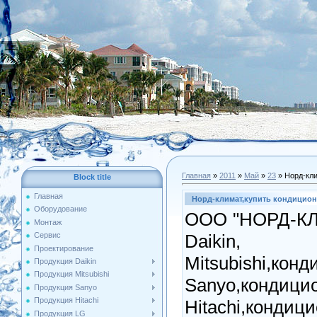
Главная
»
2011
»
Май
»
23
» Норд-кли
Block title
Главная
Норд-климат,купить кондицион
Оборудование
ООО "НОРД-КЛ
Монтаж
Daikin, 
Сервис
Проектирование
Mitsubishi,кон
Продукция Daikin
Продукция Mitsubishi
Sanyo,кондици
Продукция Sanyo
Продукция Hitachi
Hitachi,кондиц
Продукция LG