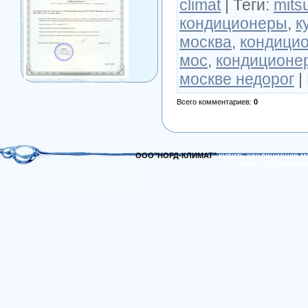
climat
|
Теги
:
mitsu
кондиционеры
,
к
москва
,
кондицио
мос
,
кондиционе
москве недорог
|
Всего комментариев
:
0
ООО"НОРД-КЛИМАТ"
купить кондиционер м
купить и установи