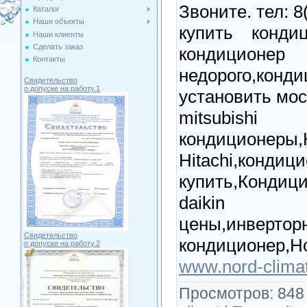
Звоните. тел: 8
Каталог
Наши объекты
купить кондиц
Наши клиенты
Сделать заказ
кондицио
Контакты
недорого,ко
Свидетельство
о допуске на работу.1
установить мос
mitsubi
кондиционеры,
Hitachi,к
купить,Кондиц
daikin 
цены,инвертор
Свидетельство
кондиционер,Но
о допуске на работу.2
www.nord-clima
Просмотров
: 848