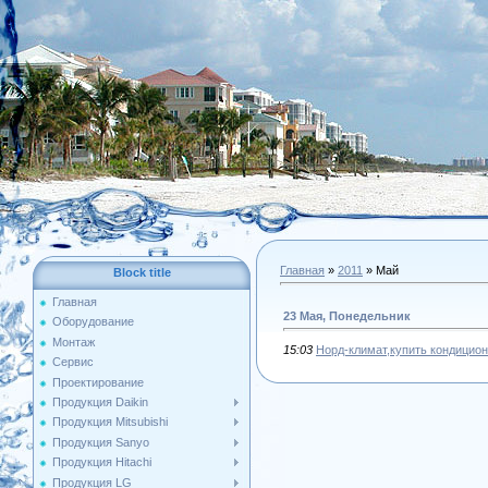
Главная
»
2011
»
Май
Block title
Главная
23 Мая, Понедельник
Оборудование
Монтаж
15:03
Норд-климат,купить кондицион
Сервис
Проектирование
Продукция Daikin
Продукция Mitsubishi
Продукция Sanyo
Продукция Hitachi
Продукция LG